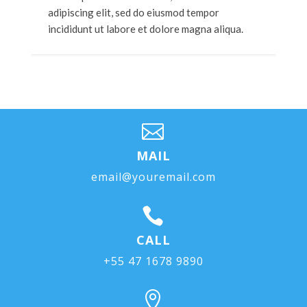
adipiscing elit, sed do eiusmod tempor
incididunt ut labore et dolore magna aliqua.

MAIL
email@youremail.com

CALL
+55 47 1678 9890
